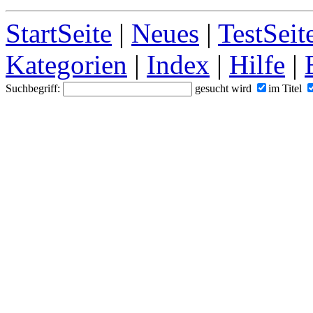
StartSeite
|
Neues
|
TestSeit
Kategorien
|
Index
|
Hilfe
|
Suchbegriff:
gesucht wird
im Titel