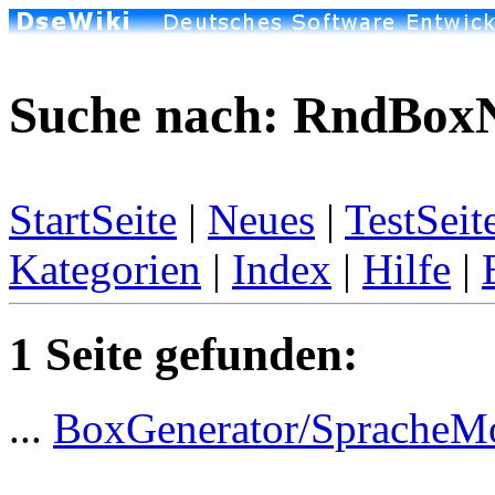
Suche nach: RndBox
StartSeite
|
Neues
|
TestSeit
Kategorien
|
Index
|
Hilfe
|
1 Seite gefunden:
...
BoxGenerator/SpracheM