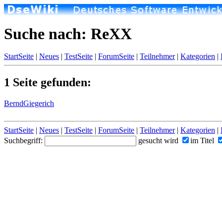
Suche nach: ReXX
StartSeite
|
Neues
|
TestSeite
|
ForumSeite
|
Teilnehmer
|
Kategorien
|
1 Seite gefunden:
BerndGiegerich
StartSeite
|
Neues
|
TestSeite
|
ForumSeite
|
Teilnehmer
|
Kategorien
|
Suchbegriff:
gesucht wird
im Titel