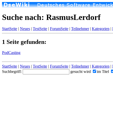
Suche nach: RasmusLerdorf
StartSeite
|
Neues
|
TestSeite
|
ForumSeite
|
Teilnehmer
|
Kategorien
|
1 Seite gefunden:
PodCasting
StartSeite
|
Neues
|
TestSeite
|
ForumSeite
|
Teilnehmer
|
Kategorien
|
Suchbegriff:
gesucht wird
im Titel