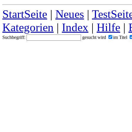
StartSeite
|
Neues
|
TestSeit
Kategorien
|
Index
|
Hilfe
|
Suchbegriff:
gesucht wird
im Titel