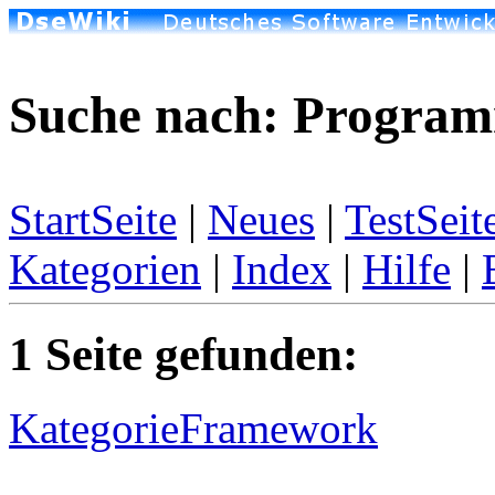
Suche nach: Program
StartSeite
|
Neues
|
TestSeit
Kategorien
|
Index
|
Hilfe
|
1 Seite gefunden:
KategorieFramework