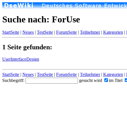
Suche nach: ForUse
StartSeite
|
Neues
|
TestSeite
|
ForumSeite
|
Teilnehmer
|
Kategorien
|
1 Seite gefunden:
UserInterfaceDesign
StartSeite
|
Neues
|
TestSeite
|
ForumSeite
|
Teilnehmer
|
Kategorien
|
Suchbegriff:
gesucht wird
im Titel