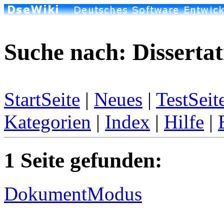
Suche nach: Disserta
StartSeite
|
Neues
|
TestSeit
Kategorien
|
Index
|
Hilfe
|
1 Seite gefunden:
DokumentModus