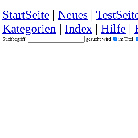
StartSeite
|
Neues
|
TestSeit
Kategorien
|
Index
|
Hilfe
|
Suchbegriff:
gesucht wird
im Titel