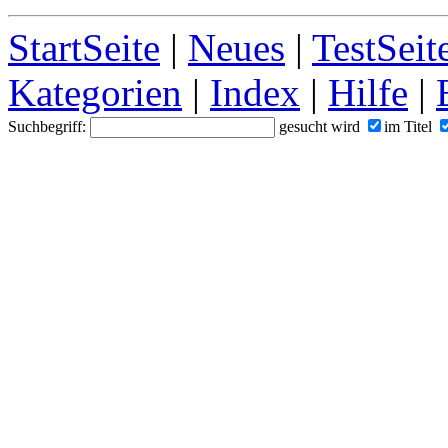
StartSeite
|
Neues
|
TestSeit
Kategorien
|
Index
|
Hilfe
|
Suchbegriff:
gesucht wird
im Titel