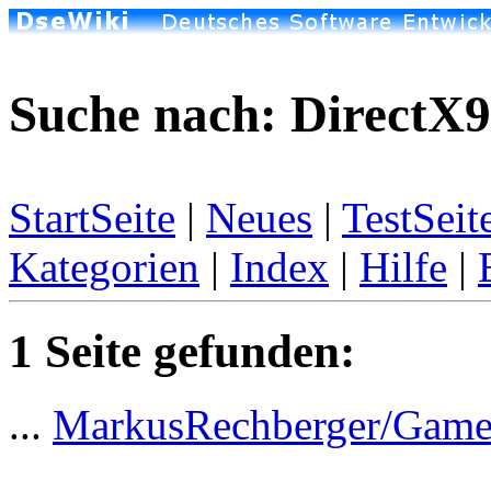
Suche nach: DirectX9
StartSeite
|
Neues
|
TestSeit
Kategorien
|
Index
|
Hilfe
|
1 Seite gefunden:
...
MarkusRechberger/Gam