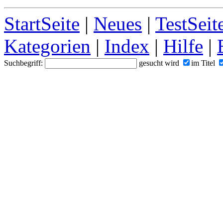
StartSeite
|
Neues
|
TestSeit
Kategorien
|
Index
|
Hilfe
|
Suchbegriff:
gesucht wird
im Titel