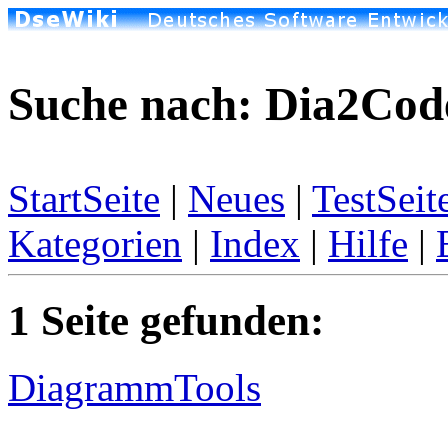
Suche nach: Dia2Cod
StartSeite
|
Neues
|
TestSeit
Kategorien
|
Index
|
Hilfe
|
1 Seite gefunden:
DiagrammTools