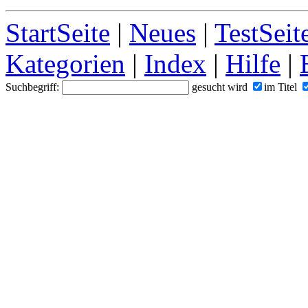
StartSeite
|
Neues
|
TestSeit
Kategorien
|
Index
|
Hilfe
|
Suchbegriff:
gesucht wird
im Titel