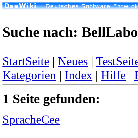
Suche nach: BellLabo
StartSeite
|
Neues
|
TestSeit
Kategorien
|
Index
|
Hilfe
|
1 Seite gefunden:
SpracheCee