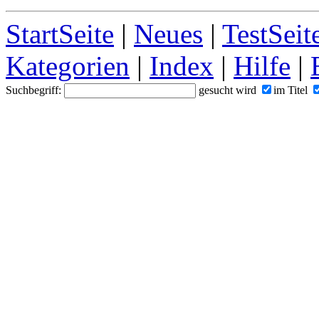
StartSeite
|
Neues
|
TestSeit
Kategorien
|
Index
|
Hilfe
|
Suchbegriff:
gesucht wird
im Titel