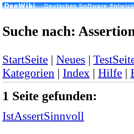
Suche nach: Assertio
StartSeite
|
Neues
|
TestSeit
Kategorien
|
Index
|
Hilfe
|
1 Seite gefunden:
IstAssertSinnvoll