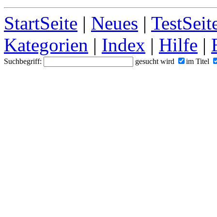
StartSeite
|
Neues
|
TestSeit
Kategorien
|
Index
|
Hilfe
|
Suchbegriff:
gesucht wird
im Titel