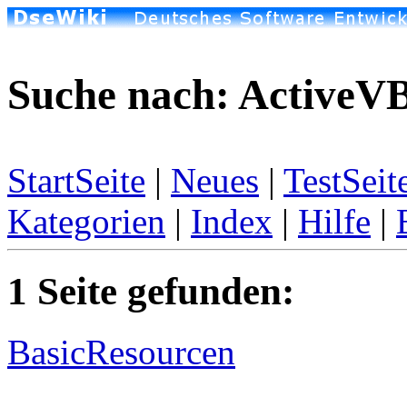
Suche nach: ActiveV
StartSeite
|
Neues
|
TestSeit
Kategorien
|
Index
|
Hilfe
|
1 Seite gefunden:
BasicResourcen