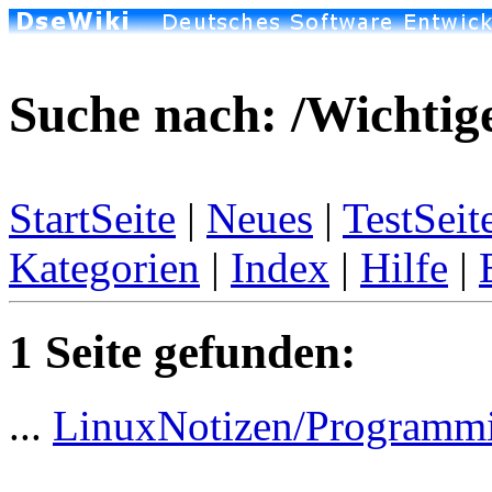
Suche nach: /Wichtig
StartSeite
|
Neues
|
TestSeit
Kategorien
|
Index
|
Hilfe
|
1 Seite gefunden:
...
LinuxNotizen/Programm