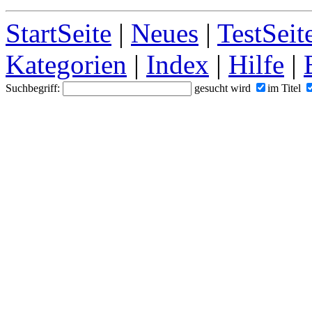
StartSeite
|
Neues
|
TestSeit
Kategorien
|
Index
|
Hilfe
|
Suchbegriff:
gesucht wird
im Titel