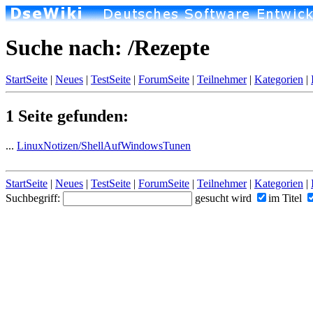
Suche nach: /Rezepte
StartSeite
|
Neues
|
TestSeite
|
ForumSeite
|
Teilnehmer
|
Kategorien
|
1 Seite gefunden:
...
LinuxNotizen/ShellAufWindowsTunen
StartSeite
|
Neues
|
TestSeite
|
ForumSeite
|
Teilnehmer
|
Kategorien
|
Suchbegriff:
gesucht wird
im Titel