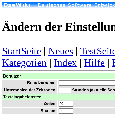
Ändern der Einstellu
StartSeite
|
Neues
|
TestSeit
Kategorien
|
Index
|
Hilfe
|
Benutzer
Benutzername:
Unterschied der Zeitzonen:
Stunden (aktuelle Serv
Texteingabefenster
Zeilen:
Spalten: