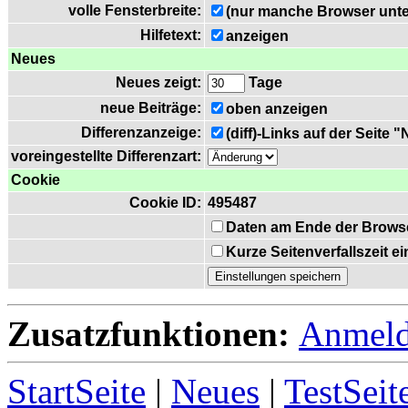
volle Fensterbreite:
(nur manche Browser unte
Hilfetext:
anzeigen
Neues
Neues zeigt:
Tage
neue Beiträge:
oben anzeigen
Differenzanzeige:
(diff)-Links auf der Seite 
voreingestellte Differenzart:
Cookie
Cookie ID:
495487
Daten am Ende der Brows
Kurze Seitenverfallszeit 
Zusatzfunktionen:
Anmel
StartSeite
|
Neues
|
TestSeit