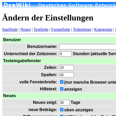
Ändern der Einstellungen
StartSeite
|
Neues
|
TestSeite
|
ForumSeite
|
Teilnehmer
|
Kategorien
|
Benutzer
Benutzername:
Unterschied der Zeitzonen:
Stunden (aktuelle Serv
Texteingabefenster
Zeilen:
Spalten:
volle Fensterbreite:
(nur manche Browser unte
Hilfetext:
anzeigen
Neues
Neues zeigt:
Tage
neue Beiträge:
oben anzeigen