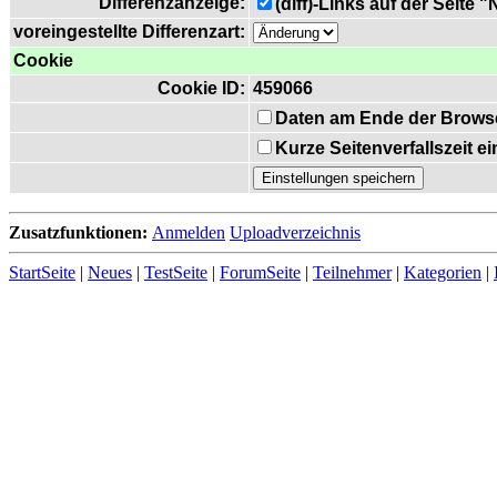
Differenzanzeige:
(diff)-Links auf der Seite 
voreingestellte Differenzart:
Cookie
Cookie ID:
459066
Daten am Ende der Brows
Kurze Seitenverfallszeit 
Zusatzfunktionen:
Anmelden
Uploadverzeichnis
StartSeite
|
Neues
|
TestSeite
|
ForumSeite
|
Teilnehmer
|
Kategorien
|