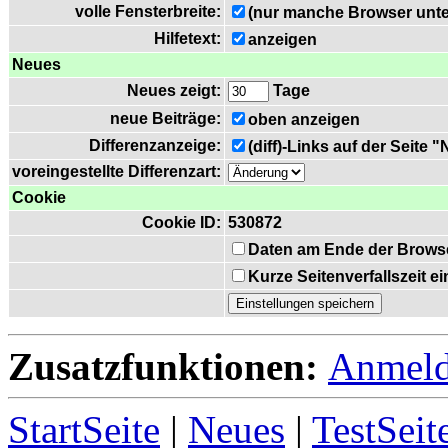
volle Fensterbreite:
(nur manche Browser unte
Hilfetext:
anzeigen
Neues
Neues zeigt:
Tage
neue Beiträge:
oben anzeigen
Differenzanzeige:
(diff)-Links auf der Seite 
voreingestellte Differenzart:
Cookie
Cookie ID:
530872
Daten am Ende der Brows
Kurze Seitenverfallszeit 
Zusatzfunktionen:
Anmel
StartSeite
|
Neues
|
TestSeit