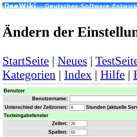
Ändern der Einstellu
StartSeite
|
Neues
|
TestSeit
Kategorien
|
Index
|
Hilfe
|
Benutzer
Benutzername:
Unterschied der Zeitzonen:
Stunden (aktuelle Serv
Texteingabefenster
Zeilen:
Spalten: