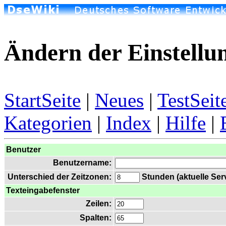
Ändern der Einstellu
StartSeite
|
Neues
|
TestSeit
Kategorien
|
Index
|
Hilfe
|
Benutzer
Benutzername:
Unterschied der Zeitzonen:
Stunden (aktuelle Serv
Texteingabefenster
Zeilen:
Spalten: