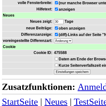
volle Fensterbreite:
(nur manche Browser unte
Hilfetext:
anzeigen
Neues
Neues zeigt:
Tage
neue Beiträge:
oben anzeigen
Differenzanzeige:
(diff)-Links auf der Seite 
voreingestellte Differenzart:
Cookie
Cookie ID:
475588
Daten am Ende der Brows
Kurze Seitenverfallszeit 
Zusatzfunktionen:
Anmel
StartSeite
|
Neues
|
TestSeit