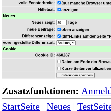
volle Fensterbreite:
(nur manche Browser unte
Hilfetext:
anzeigen
Neues
Neues zeigt:
Tage
neue Beiträge:
oben anzeigen
Differenzanzeige:
(diff)-Links auf der Seite 
voreingestellte Differenzart:
Cookie
Cookie ID:
460287
Daten am Ende der Brows
Kurze Seitenverfallszeit 
Zusatzfunktionen:
Anmel
StartSeite
|
Neues
|
TestSeit