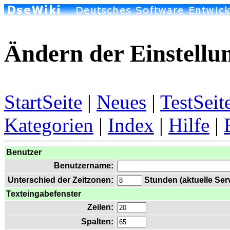
Ändern der Einstellu
StartSeite
|
Neues
|
TestSeit
Kategorien
|
Index
|
Hilfe
|
Benutzer
Benutzername:
Unterschied der Zeitzonen:
Stunden (aktuelle Serv
Texteingabefenster
Zeilen:
Spalten: