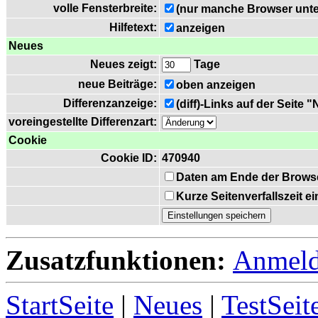
volle Fensterbreite:
(nur manche Browser unte
Hilfetext:
anzeigen
Neues
Neues zeigt:
Tage
neue Beiträge:
oben anzeigen
Differenzanzeige:
(diff)-Links auf der Seite 
voreingestellte Differenzart:
Cookie
Cookie ID:
470940
Daten am Ende der Brows
Kurze Seitenverfallszeit 
Zusatzfunktionen:
Anmel
StartSeite
|
Neues
|
TestSeit