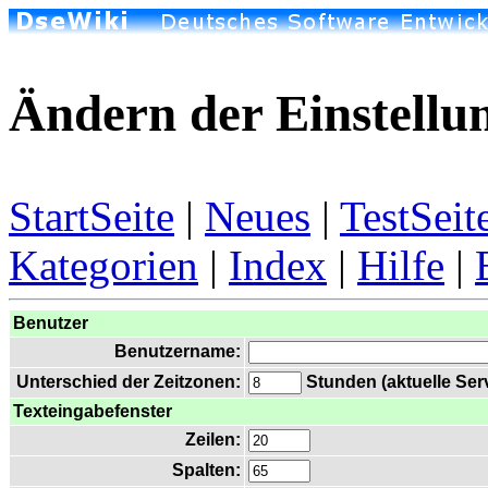
Ändern der Einstellu
StartSeite
|
Neues
|
TestSeit
Kategorien
|
Index
|
Hilfe
|
Benutzer
Benutzername:
Unterschied der Zeitzonen:
Stunden (aktuelle Serv
Texteingabefenster
Zeilen:
Spalten: