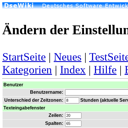
Ändern der Einstellu
StartSeite
|
Neues
|
TestSeit
Kategorien
|
Index
|
Hilfe
|
Benutzer
Benutzername:
Unterschied der Zeitzonen:
Stunden (aktuelle Serv
Texteingabefenster
Zeilen:
Spalten: