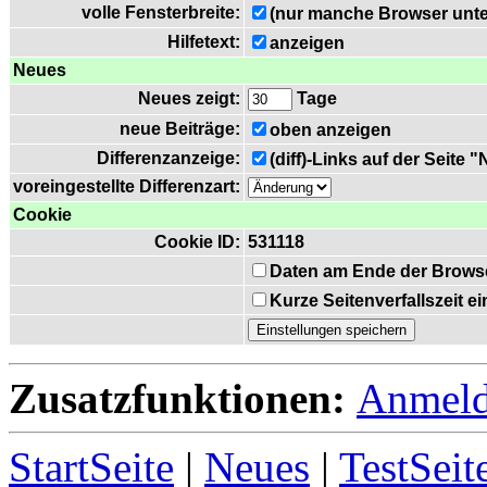
volle Fensterbreite:
(nur manche Browser unte
Hilfetext:
anzeigen
Neues
Neues zeigt:
Tage
neue Beiträge:
oben anzeigen
Differenzanzeige:
(diff)-Links auf der Seite 
voreingestellte Differenzart:
Cookie
Cookie ID:
531118
Daten am Ende der Brows
Kurze Seitenverfallszeit 
Zusatzfunktionen:
Anmel
StartSeite
|
Neues
|
TestSeit