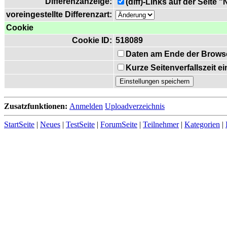
Differenzanzeige:
(diff)-Links auf der Seite 
voreingestellte Differenzart:
Cookie
Cookie ID:
518089
Daten am Ende der Brows
Kurze Seitenverfallszeit 
Zusatzfunktionen:
Anmelden
Uploadverzeichnis
StartSeite
|
Neues
|
TestSeite
|
ForumSeite
|
Teilnehmer
|
Kategorien
|