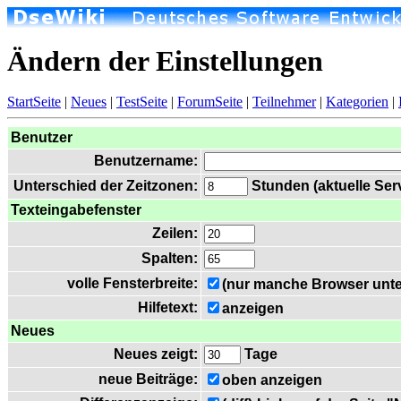
Ändern der Einstellungen
StartSeite
|
Neues
|
TestSeite
|
ForumSeite
|
Teilnehmer
|
Kategorien
|
Benutzer
Benutzername:
Unterschied der Zeitzonen:
Stunden (aktuelle Serv
Texteingabefenster
Zeilen:
Spalten:
volle Fensterbreite:
(nur manche Browser unte
Hilfetext:
anzeigen
Neues
Neues zeigt:
Tage
neue Beiträge:
oben anzeigen