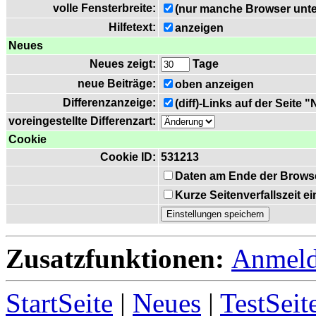
volle Fensterbreite:
(nur manche Browser unte
Hilfetext:
anzeigen
Neues
Neues zeigt:
Tage
neue Beiträge:
oben anzeigen
Differenzanzeige:
(diff)-Links auf der Seite 
voreingestellte Differenzart:
Cookie
Cookie ID:
531213
Daten am Ende der Brows
Kurze Seitenverfallszeit 
Zusatzfunktionen:
Anmel
StartSeite
|
Neues
|
TestSeit