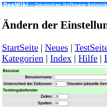
Ändern der Einstellu
StartSeite
|
Neues
|
TestSeit
Kategorien
|
Index
|
Hilfe
|
Benutzer
Benutzername:
Unterschied der Zeitzonen:
Stunden (aktuelle Serv
Texteingabefenster
Zeilen:
Spalten: