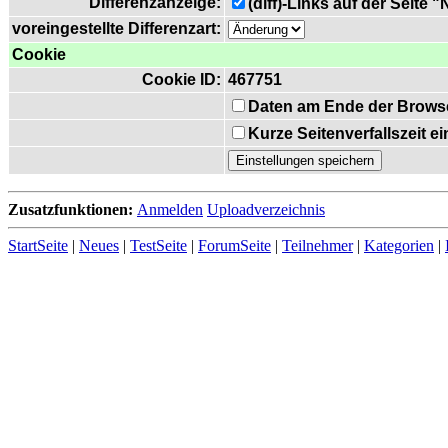
Differenzanzeige:
(diff)-Links auf der Seite 
voreingestellte Differenzart:
Cookie
Cookie ID:
467751
Daten am Ende der Brows
Kurze Seitenverfallszeit 
Zusatzfunktionen:
Anmelden
Uploadverzeichnis
StartSeite
|
Neues
|
TestSeite
|
ForumSeite
|
Teilnehmer
|
Kategorien
|