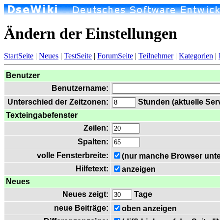
Ändern der Einstellungen
StartSeite
|
Neues
|
TestSeite
|
ForumSeite
|
Teilnehmer
|
Kategorien
|
Benutzer
Benutzername:
Unterschied der Zeitzonen:
Stunden (aktuelle Serv
Texteingabefenster
Zeilen:
Spalten:
volle Fensterbreite:
(nur manche Browser unte
Hilfetext:
anzeigen
Neues
Neues zeigt:
Tage
neue Beiträge:
oben anzeigen