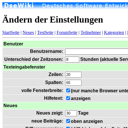
Ändern der Einstellungen
StartSeite
|
Neues
|
TestSeite
|
ForumSeite
|
Teilnehmer
|
Kategorien
|
Benutzer
Benutzername:
Unterschied der Zeitzonen:
Stunden (aktuelle Serv
Texteingabefenster
Zeilen:
Spalten:
volle Fensterbreite:
(nur manche Browser unte
Hilfetext:
anzeigen
Neues
Neues zeigt:
Tage
neue Beiträge:
oben anzeigen