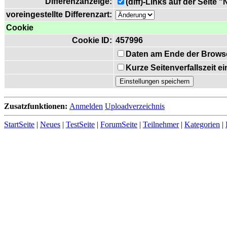
Differenzanzeige:
(diff)-Links auf der Seite 
voreingestellte Differenzart:
Cookie
Cookie ID:
457996
Daten am Ende der Brows
Kurze Seitenverfallszeit 
Zusatzfunktionen:
Anmelden
Uploadverzeichnis
StartSeite
|
Neues
|
TestSeite
|
ForumSeite
|
Teilnehmer
|
Kategorien
|