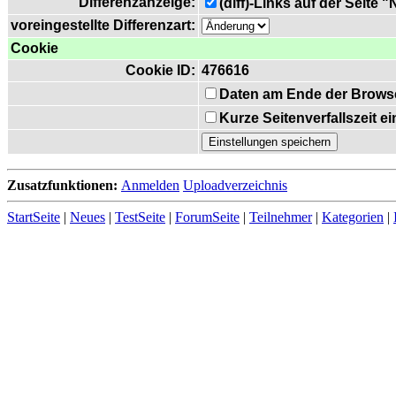
Differenzanzeige:
(diff)-Links auf der Seite 
voreingestellte Differenzart:
Cookie
Cookie ID:
476616
Daten am Ende der Brows
Kurze Seitenverfallszeit 
Zusatzfunktionen:
Anmelden
Uploadverzeichnis
StartSeite
|
Neues
|
TestSeite
|
ForumSeite
|
Teilnehmer
|
Kategorien
|