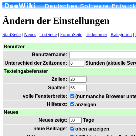
Ändern der Einstellungen
StartSeite
|
Neues
|
TestSeite
|
ForumSeite
|
Teilnehmer
|
Kategorien
|
Benutzer
Benutzername:
Unterschied der Zeitzonen:
Stunden (aktuelle Serv
Texteingabefenster
Zeilen:
Spalten:
volle Fensterbreite:
(nur manche Browser unte
Hilfetext:
anzeigen
Neues
Neues zeigt:
Tage
neue Beiträge:
oben anzeigen