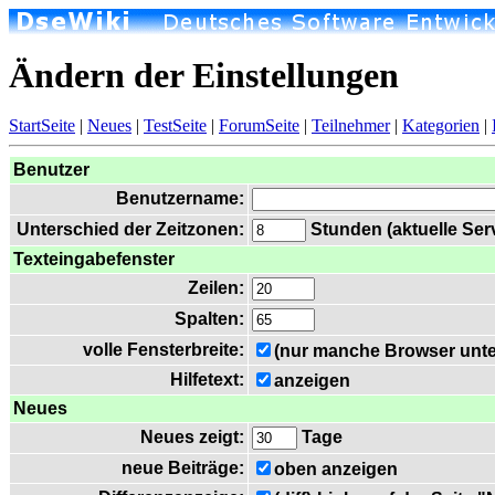
Ändern der Einstellungen
StartSeite
|
Neues
|
TestSeite
|
ForumSeite
|
Teilnehmer
|
Kategorien
|
Benutzer
Benutzername:
Unterschied der Zeitzonen:
Stunden (aktuelle Serv
Texteingabefenster
Zeilen:
Spalten:
volle Fensterbreite:
(nur manche Browser unte
Hilfetext:
anzeigen
Neues
Neues zeigt:
Tage
neue Beiträge:
oben anzeigen