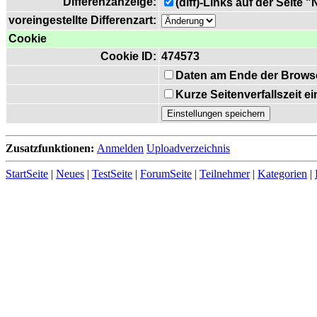
Differenzanzeige:
(diff)-Links auf der Seite 
voreingestellte Differenzart:
Cookie
Cookie ID:
474573
Daten am Ende der Brows
Kurze Seitenverfallszeit 
Zusatzfunktionen:
Anmelden
Uploadverzeichnis
StartSeite
|
Neues
|
TestSeite
|
ForumSeite
|
Teilnehmer
|
Kategorien
|