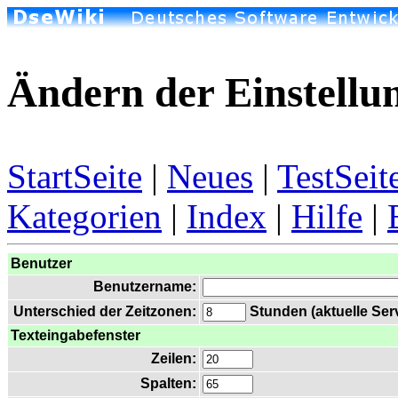
Ändern der Einstellu
StartSeite
|
Neues
|
TestSeit
Kategorien
|
Index
|
Hilfe
|
Benutzer
Benutzername:
Unterschied der Zeitzonen:
Stunden (aktuelle Serv
Texteingabefenster
Zeilen:
Spalten: