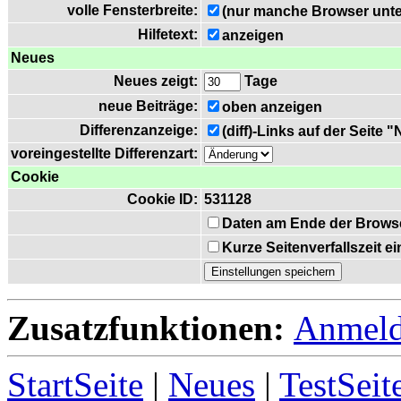
volle Fensterbreite:
(nur manche Browser unte
Hilfetext:
anzeigen
Neues
Neues zeigt:
Tage
neue Beiträge:
oben anzeigen
Differenzanzeige:
(diff)-Links auf der Seite 
voreingestellte Differenzart:
Cookie
Cookie ID:
531128
Daten am Ende der Brows
Kurze Seitenverfallszeit 
Zusatzfunktionen:
Anmel
StartSeite
|
Neues
|
TestSeit