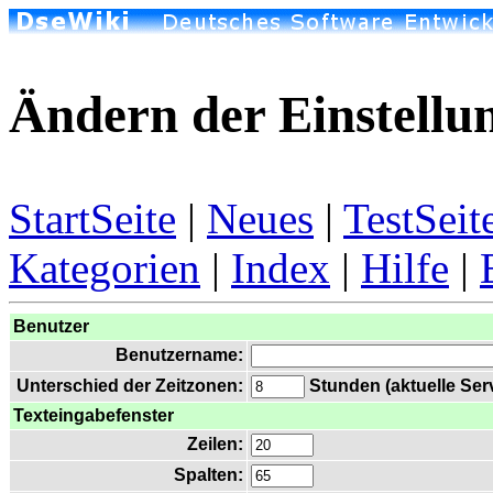
Ändern der Einstellu
StartSeite
|
Neues
|
TestSeit
Kategorien
|
Index
|
Hilfe
|
Benutzer
Benutzername:
Unterschied der Zeitzonen:
Stunden (aktuelle Serv
Texteingabefenster
Zeilen:
Spalten: