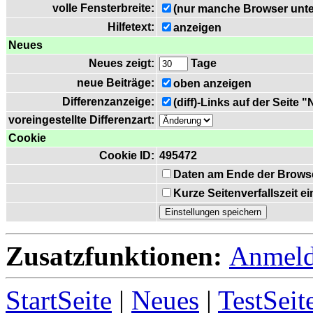
volle Fensterbreite:
(nur manche Browser unte
Hilfetext:
anzeigen
Neues
Neues zeigt:
Tage
neue Beiträge:
oben anzeigen
Differenzanzeige:
(diff)-Links auf der Seite 
voreingestellte Differenzart:
Cookie
Cookie ID:
495472
Daten am Ende der Brows
Kurze Seitenverfallszeit 
Zusatzfunktionen:
Anmel
StartSeite
|
Neues
|
TestSeit