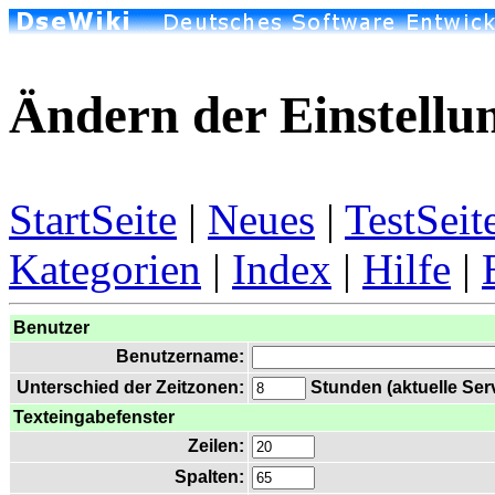
Ändern der Einstellu
StartSeite
|
Neues
|
TestSeit
Kategorien
|
Index
|
Hilfe
|
Benutzer
Benutzername:
Unterschied der Zeitzonen:
Stunden (aktuelle Serv
Texteingabefenster
Zeilen:
Spalten: