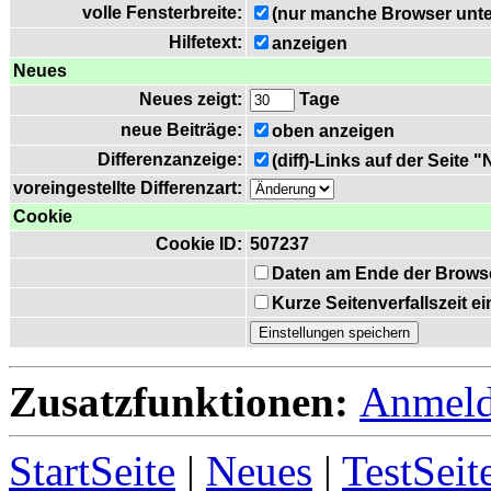
volle Fensterbreite:
(nur manche Browser unte
Hilfetext:
anzeigen
Neues
Neues zeigt:
Tage
neue Beiträge:
oben anzeigen
Differenzanzeige:
(diff)-Links auf der Seite 
voreingestellte Differenzart:
Cookie
Cookie ID:
507237
Daten am Ende der Brows
Kurze Seitenverfallszeit 
Zusatzfunktionen:
Anmel
StartSeite
|
Neues
|
TestSeit