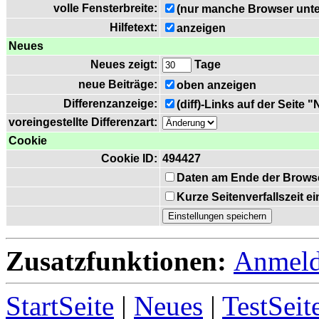
volle Fensterbreite:
(nur manche Browser unte
Hilfetext:
anzeigen
Neues
Neues zeigt:
Tage
neue Beiträge:
oben anzeigen
Differenzanzeige:
(diff)-Links auf der Seite 
voreingestellte Differenzart:
Cookie
Cookie ID:
494427
Daten am Ende der Brows
Kurze Seitenverfallszeit 
Zusatzfunktionen:
Anmel
StartSeite
|
Neues
|
TestSeit