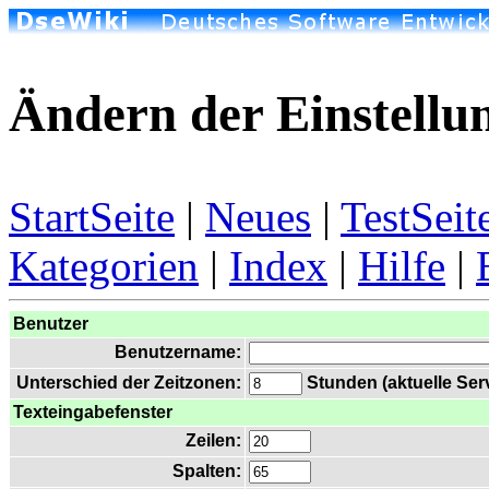
Ändern der Einstellu
StartSeite
|
Neues
|
TestSeit
Kategorien
|
Index
|
Hilfe
|
Benutzer
Benutzername:
Unterschied der Zeitzonen:
Stunden (aktuelle Serv
Texteingabefenster
Zeilen:
Spalten: