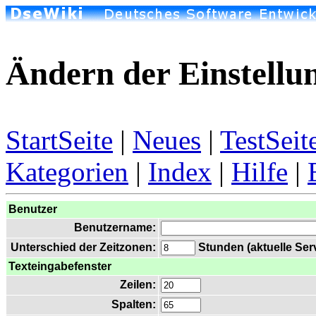
Ändern der Einstellu
StartSeite
|
Neues
|
TestSeit
Kategorien
|
Index
|
Hilfe
|
Benutzer
Benutzername:
Unterschied der Zeitzonen:
Stunden (aktuelle Serv
Texteingabefenster
Zeilen:
Spalten: