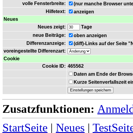
volle Fensterbreite:
(nur manche Browser unte
Hilfetext:
anzeigen
Neues
Neues zeigt:
Tage
neue Beiträge:
oben anzeigen
Differenzanzeige:
(diff)-Links auf der Seite 
voreingestellte Differenzart:
Cookie
Cookie ID:
465562
Daten am Ende der Brows
Kurze Seitenverfallszeit 
Zusatzfunktionen:
Anmel
StartSeite
|
Neues
|
TestSeit