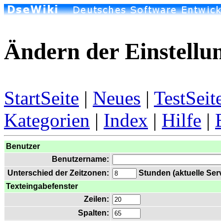
Ändern der Einstellu
StartSeite
|
Neues
|
TestSeit
Kategorien
|
Index
|
Hilfe
|
Benutzer
Benutzername:
Unterschied der Zeitzonen:
Stunden (aktuelle Serv
Texteingabefenster
Zeilen:
Spalten: