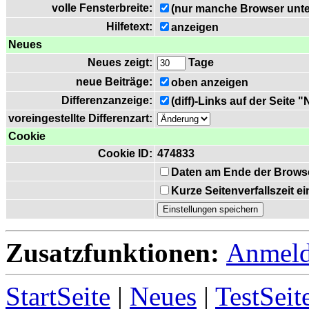
volle Fensterbreite:
(nur manche Browser unte
Hilfetext:
anzeigen
Neues
Neues zeigt:
Tage
neue Beiträge:
oben anzeigen
Differenzanzeige:
(diff)-Links auf der Seite 
voreingestellte Differenzart:
Cookie
Cookie ID:
474833
Daten am Ende der Brows
Kurze Seitenverfallszeit 
Zusatzfunktionen:
Anmel
StartSeite
|
Neues
|
TestSeit