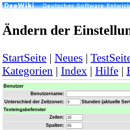
Ändern der Einstellu
StartSeite
|
Neues
|
TestSeit
Kategorien
|
Index
|
Hilfe
|
Benutzer
Benutzername:
Unterschied der Zeitzonen:
Stunden (aktuelle Serv
Texteingabefenster
Zeilen:
Spalten: