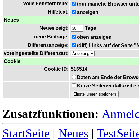
volle Fensterbreite:
(nur manche Browser unte
Hilfetext:
anzeigen
Neues
Neues zeigt:
Tage
neue Beiträge:
oben anzeigen
Differenzanzeige:
(diff)-Links auf der Seite 
voreingestellte Differenzart:
Cookie
Cookie ID:
516514
Daten am Ende der Brows
Kurze Seitenverfallszeit 
Zusatzfunktionen:
Anmel
StartSeite
|
Neues
|
TestSeit