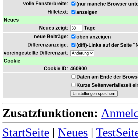
volle Fensterbreite:
(nur manche Browser unte
Hilfetext:
anzeigen
Neues
Neues zeigt:
Tage
neue Beiträge:
oben anzeigen
Differenzanzeige:
(diff)-Links auf der Seite 
voreingestellte Differenzart:
Cookie
Cookie ID:
460900
Daten am Ende der Brows
Kurze Seitenverfallszeit 
Zusatzfunktionen:
Anmel
StartSeite
|
Neues
|
TestSeit