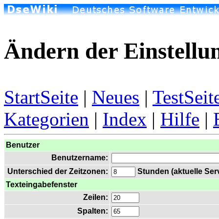
Ändern der Einstellu
StartSeite
|
Neues
|
TestSeit
Kategorien
|
Index
|
Hilfe
|
Benutzer
Benutzername:
Unterschied der Zeitzonen:
Stunden (aktuelle Serv
Texteingabefenster
Zeilen:
Spalten: