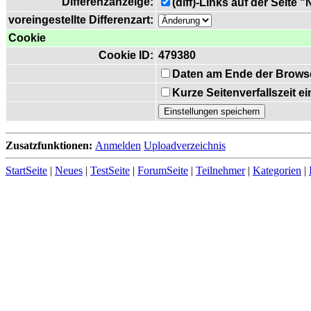
Differenzanzeige:
(diff)-Links auf der Seite 
voreingestellte Differenzart:
Cookie
Cookie ID:
479380
Daten am Ende der Brows
Kurze Seitenverfallszeit 
Zusatzfunktionen:
Anmelden
Uploadverzeichnis
StartSeite
|
Neues
|
TestSeite
|
ForumSeite
|
Teilnehmer
|
Kategorien
|