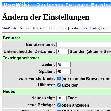
Ändern der Einstellungen
StartSeite
|
Neues
|
TestSeite
|
ForumSeite
|
Teilnehmer
|
Kategorien
|
Benutzer
Benutzername:
Unterschied der Zeitzonen:
Stunden (aktuelle Serv
Texteingabefenster
Zeilen:
Spalten:
volle Fensterbreite:
(nur manche Browser unte
Hilfetext:
anzeigen
Neues
Neues zeigt:
Tage
neue Beiträge:
oben anzeigen