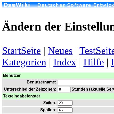
Ändern der Einstellu
StartSeite
|
Neues
|
TestSeit
Kategorien
|
Index
|
Hilfe
|
Benutzer
Benutzername:
Unterschied der Zeitzonen:
Stunden (aktuelle Serv
Texteingabefenster
Zeilen:
Spalten: