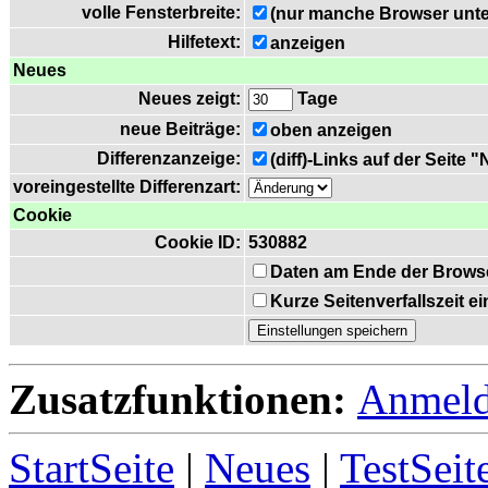
volle Fensterbreite:
(nur manche Browser unte
Hilfetext:
anzeigen
Neues
Neues zeigt:
Tage
neue Beiträge:
oben anzeigen
Differenzanzeige:
(diff)-Links auf der Seite 
voreingestellte Differenzart:
Cookie
Cookie ID:
530882
Daten am Ende der Brows
Kurze Seitenverfallszeit 
Zusatzfunktionen:
Anmel
StartSeite
|
Neues
|
TestSeit