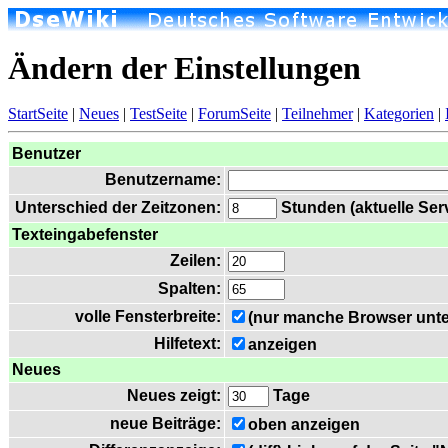
Ändern der Einstellungen
StartSeite
|
Neues
|
TestSeite
|
ForumSeite
|
Teilnehmer
|
Kategorien
|
Benutzer
Benutzername:
Unterschied der Zeitzonen:
Stunden (aktuelle Serv
Texteingabefenster
Zeilen:
Spalten:
volle Fensterbreite:
(nur manche Browser unte
Hilfetext:
anzeigen
Neues
Neues zeigt:
Tage
neue Beiträge:
oben anzeigen