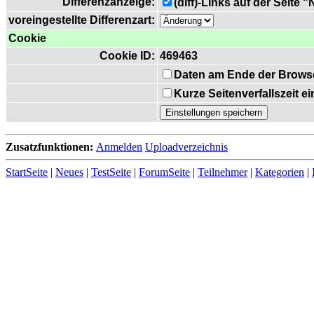
Differenzanzeige:
(diff)-Links auf der Seite 
voreingestellte Differenzart:
Cookie
Cookie ID:
469463
Daten am Ende der Brows
Kurze Seitenverfallszeit 
Zusatzfunktionen:
Anmelden
Uploadverzeichnis
StartSeite
|
Neues
|
TestSeite
|
ForumSeite
|
Teilnehmer
|
Kategorien
|