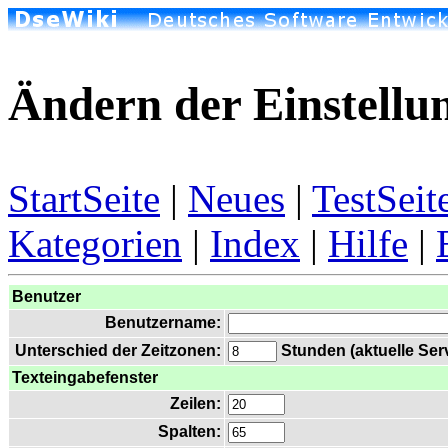
Ändern der Einstellu
StartSeite
|
Neues
|
TestSeit
Kategorien
|
Index
|
Hilfe
|
Benutzer
Benutzername:
Unterschied der Zeitzonen:
Stunden (aktuelle Serv
Texteingabefenster
Zeilen:
Spalten: