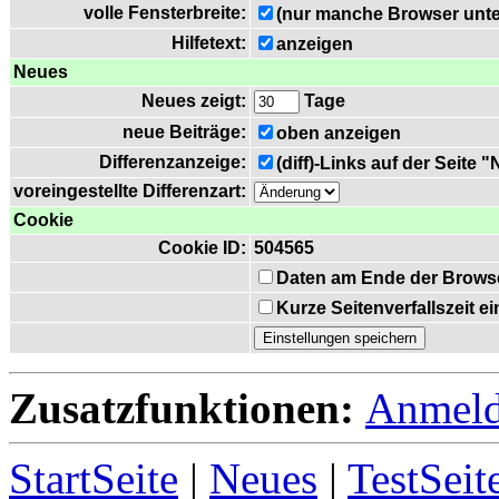
volle Fensterbreite:
(nur manche Browser unte
Hilfetext:
anzeigen
Neues
Neues zeigt:
Tage
neue Beiträge:
oben anzeigen
Differenzanzeige:
(diff)-Links auf der Seite 
voreingestellte Differenzart:
Cookie
Cookie ID:
504565
Daten am Ende der Brows
Kurze Seitenverfallszeit 
Zusatzfunktionen:
Anmel
StartSeite
|
Neues
|
TestSeit