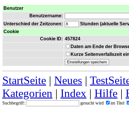
Benutzer
Benutzername:
Unterschied der Zeitzonen:
Stunden (aktuelle Serv
Cookie
Cookie ID:
457824
Daten am Ende der Browse
Kurze Seitenverfallszeit e
StartSeite
|
Neues
|
TestSeit
Kategorien
|
Index
|
Hilfe
|
Suchbegriff:
gesucht wird
im Titel