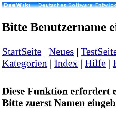
Bitte Benutzername e
StartSeite
|
Neues
|
TestSeit
Kategorien
|
Index
|
Hilfe
|
Diese Funktion erfordert 
Bitte zuerst Namen eingeb