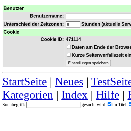
Benutzer
Benutzername:
Unterschied der Zeitzonen:
Stunden (aktuelle Serv
Cookie
Cookie ID:
471114
Daten am Ende der Browse
Kurze Seitenverfallszeit e
StartSeite
|
Neues
|
TestSeit
Kategorien
|
Index
|
Hilfe
|
Suchbegriff:
gesucht wird
im Titel