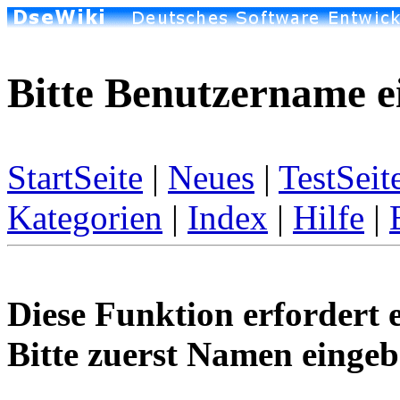
Bitte Benutzername e
StartSeite
|
Neues
|
TestSeit
Kategorien
|
Index
|
Hilfe
|
Diese Funktion erfordert 
Bitte zuerst Namen eingeb