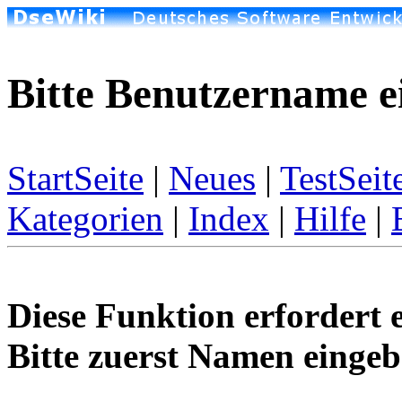
Bitte Benutzername e
StartSeite
|
Neues
|
TestSeit
Kategorien
|
Index
|
Hilfe
|
Diese Funktion erfordert 
Bitte zuerst Namen eingeb