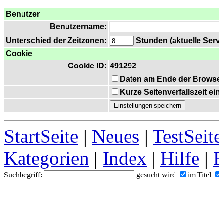
Benutzer
Benutzername:
Unterschied der Zeitzonen:
Stunden (aktuelle Serv
Cookie
Cookie ID:
491292
Daten am Ende der Browse
Kurze Seitenverfallszeit e
StartSeite
|
Neues
|
TestSeit
Kategorien
|
Index
|
Hilfe
|
Suchbegriff:
gesucht wird
im Titel