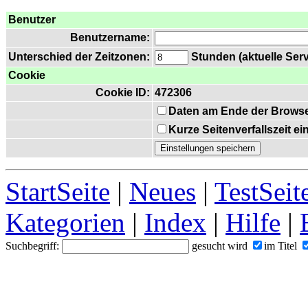
Benutzer
Benutzername:
Unterschied der Zeitzonen:
Stunden (aktuelle Serv
Cookie
Cookie ID:
472306
Daten am Ende der Browse
Kurze Seitenverfallszeit e
StartSeite
|
Neues
|
TestSeit
Kategorien
|
Index
|
Hilfe
|
Suchbegriff:
gesucht wird
im Titel