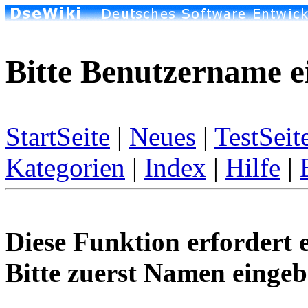
Bitte Benutzername e
StartSeite
|
Neues
|
TestSeit
Kategorien
|
Index
|
Hilfe
|
Diese Funktion erfordert 
Bitte zuerst Namen eingeb