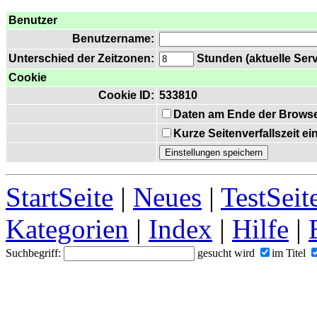
Benutzer
Benutzername:
Unterschied der Zeitzonen:
Stunden (aktuelle Serv
Cookie
Cookie ID:
533810
Daten am Ende der Browse
Kurze Seitenverfallszeit e
StartSeite
|
Neues
|
TestSeit
Kategorien
|
Index
|
Hilfe
|
Suchbegriff:
gesucht wird
im Titel