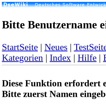
Bitte Benutzername e
StartSeite
|
Neues
|
TestSeit
Kategorien
|
Index
|
Hilfe
|
Diese Funktion erfordert 
Bitte zuerst Namen eingeb