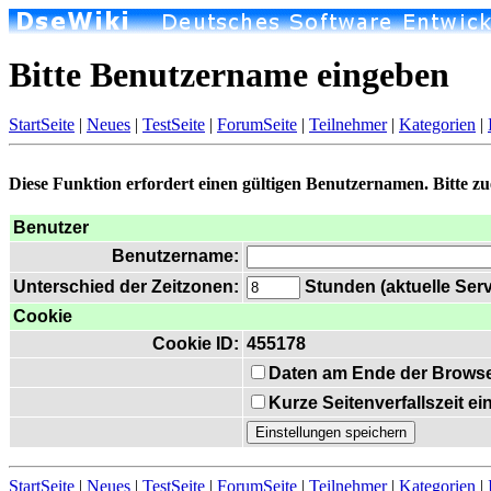
Bitte Benutzername eingeben
StartSeite
|
Neues
|
TestSeite
|
ForumSeite
|
Teilnehmer
|
Kategorien
|
Diese Funktion erfordert einen gültigen Benutzernamen. Bitte z
Benutzer
Benutzername:
Unterschied der Zeitzonen:
Stunden (aktuelle Serv
Cookie
Cookie ID:
455178
Daten am Ende der Browse
Kurze Seitenverfallszeit e
StartSeite
|
Neues
|
TestSeite
|
ForumSeite
|
Teilnehmer
|
Kategorien
|