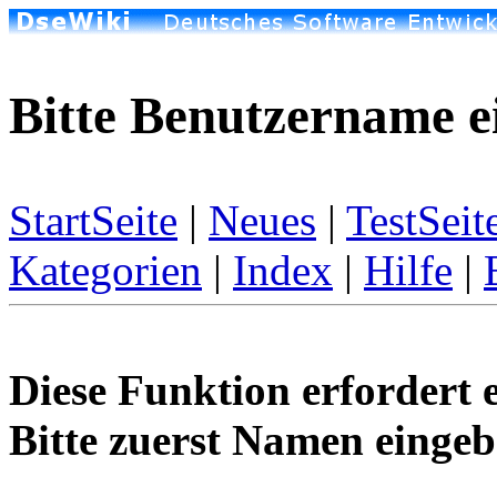
Bitte Benutzername e
StartSeite
|
Neues
|
TestSeit
Kategorien
|
Index
|
Hilfe
|
Diese Funktion erfordert 
Bitte zuerst Namen eingeb