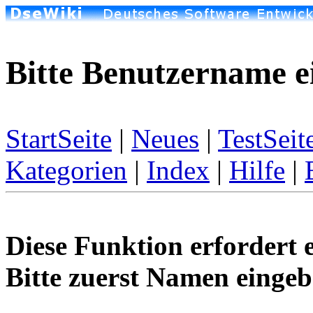
Bitte Benutzername e
StartSeite
|
Neues
|
TestSeit
Kategorien
|
Index
|
Hilfe
|
Diese Funktion erfordert 
Bitte zuerst Namen eingeb