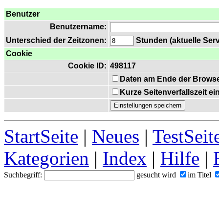
Benutzer
Benutzername:
Unterschied der Zeitzonen:
Stunden (aktuelle Serv
Cookie
Cookie ID:
498117
Daten am Ende der Browse
Kurze Seitenverfallszeit e
StartSeite
|
Neues
|
TestSeit
Kategorien
|
Index
|
Hilfe
|
Suchbegriff:
gesucht wird
im Titel