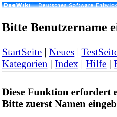
Bitte Benutzername e
StartSeite
|
Neues
|
TestSeit
Kategorien
|
Index
|
Hilfe
|
Diese Funktion erfordert 
Bitte zuerst Namen eingeb