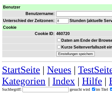
Benutzer
Benutzername:
Unterschied der Zeitzonen:
Stunden (aktuelle Serv
Cookie
Cookie ID:
460720
Daten am Ende der Browse
Kurze Seitenverfallszeit e
StartSeite
|
Neues
|
TestSeit
Kategorien
|
Index
|
Hilfe
|
Suchbegriff:
gesucht wird
im Titel