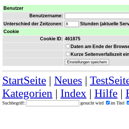
Benutzer
Benutzername:
Unterschied der Zeitzonen:
Stunden (aktuelle Serv
Cookie
Cookie ID:
461875
Daten am Ende der Browse
Kurze Seitenverfallszeit e
StartSeite
|
Neues
|
TestSeit
Kategorien
|
Index
|
Hilfe
|
Suchbegriff:
gesucht wird
im Titel