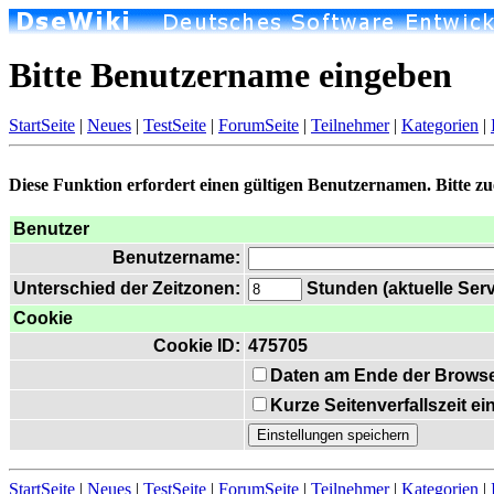
Bitte Benutzername eingeben
StartSeite
|
Neues
|
TestSeite
|
ForumSeite
|
Teilnehmer
|
Kategorien
|
Diese Funktion erfordert einen gültigen Benutzernamen. Bitte z
Benutzer
Benutzername:
Unterschied der Zeitzonen:
Stunden (aktuelle Serv
Cookie
Cookie ID:
475705
Daten am Ende der Browse
Kurze Seitenverfallszeit e
StartSeite
|
Neues
|
TestSeite
|
ForumSeite
|
Teilnehmer
|
Kategorien
|