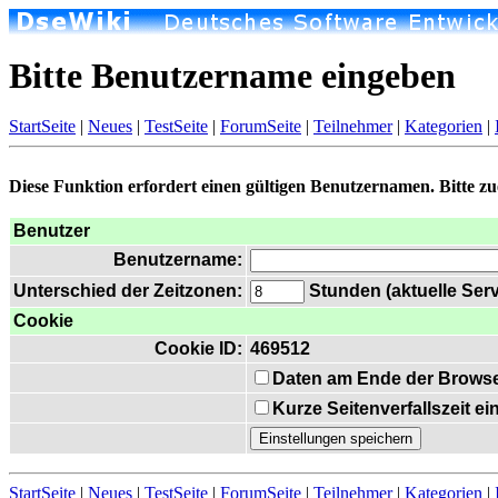
Bitte Benutzername eingeben
StartSeite
|
Neues
|
TestSeite
|
ForumSeite
|
Teilnehmer
|
Kategorien
|
Diese Funktion erfordert einen gültigen Benutzernamen. Bitte z
Benutzer
Benutzername:
Unterschied der Zeitzonen:
Stunden (aktuelle Serv
Cookie
Cookie ID:
469512
Daten am Ende der Browse
Kurze Seitenverfallszeit e
StartSeite
|
Neues
|
TestSeite
|
ForumSeite
|
Teilnehmer
|
Kategorien
|